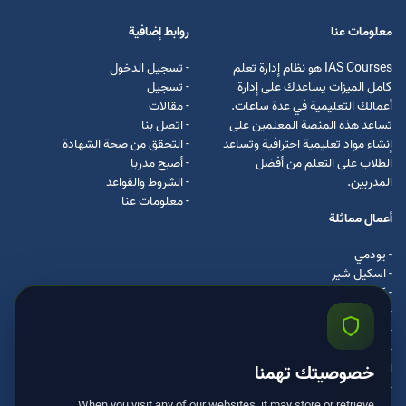
معلومات عنا
روابط إضافية
IAS Courses هو نظام إدارة تعلم
- تسجيل الدخول
كامل الميزات يساعدك على إدارة
- تسجيل
أعمالك التعليمية في عدة ساعات.
- مقالات
تساعد هذه المنصة المعلمين على
- اتصل بنا
إنشاء مواد تعليمية احترافية وتساعد
- التحقق من صحة الشهادة
الطلاب على التعلم من أفضل
- أصبح مدربا
المدربين.
- الشروط والقواعد
- معلومات عنا
أعمال مماثلة
- يودمي
- اسکیل شیر
- كرس ايرا
- لیندا
- اسكيل سفت
- اوداسيتي
ادكس
خصوصيتك تهمنا
- مستر كلس
When you visit any of our websites, it may store or retrieve