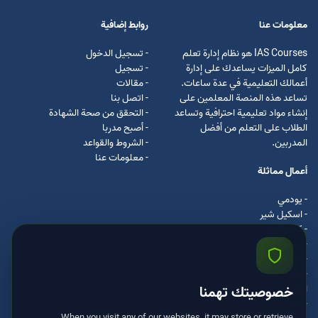
معلومات عنا
روابط إضافية
IAS Courses هو نظام إدارة تعلم
- تسجيل الدخول
كامل الميزات يساعدك على إدارة
- تسجيل
أعمالك التعليمية في عدة ساعات.
- مقالات
تساعد هذه المنصة المعلمين على
- اتصل بنا
إنشاء مواد تعليمية احترافية وتساعد
- التحقق من صحة الشهادة
الطلاب على التعلم من أفضل
- أصبح مدربا
المدربين.
- الشروط والقواعد
- معلومات عنا
أعمال مماثلة
- يودمي
- اسکیل شیر
- كرس ايرا
- لیندا
- اسكيل سفت
- اوداسيتي
ادكس
خصوصيتك تهمنا
- مستر كلس
When you visit any of our websites, it may store or retrieve