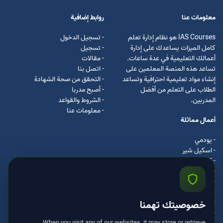
معلومات عنا
روابط إضافية
IAS Courses هو نظام إدارة تعلم
- تسجيل الدخول
كامل الميزات يساعدك على إدارة
- تسجيل
أعمالك التعليمية في عدة ساعات.
- مقالات
تساعد هذه المنصة المعلمين على
- اتصل بنا
إنشاء مواد تعليمية احترافية وتساعد
- التحقق من صحة الشهادة
الطلاب على التعلم من أفضل
- أصبح مدربا
المدربين.
- الشروط والقواعد
- معلومات عنا
أعمال مماثلة
- يودمي
- اسکیل شیر
- كرس ايرا
- لیندا
- اسكيل سفت
- اوداسيتي
ادكس
خصوصيتك تهمنا
- مستر كلس
When you visit any of our websites, it may store or retrieve