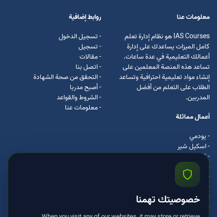
معلومات عنا
روابط إضافية
IAS Courses هو نظام إدارة تعلم
- تسجيل الدخول
كامل الميزات يساعدك على إدارة
- تسجيل
أعمالك التعليمية في عدة ساعات.
- مقالات
تساعد هذه المنصة المعلمين على
- اتصل بنا
إنشاء مواد تعليمية احترافية وتساعد
- التحقق من صحة الشهادة
الطلاب على التعلم من أفضل
- أصبح مدربا
المدربين.
- الشروط والقواعد
- معلومات عنا
أعمال مماثلة
- يودمي
- اسکیل شیر
- كرس ايرا
- لیندا
- اسكيل سفت
- اوداسيتي
ادكس
خصوصيتك تهمنا
- مستر كلس
When you visit any of our websites, it may store or retrieve