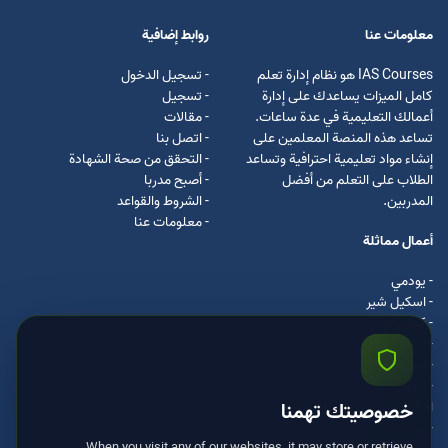
معلومات عنا
روابط إضافية
IAS Courses هو نظام إدارة تعلم
- تسجيل الدخول
كامل الميزات يساعدك على إدارة
- تسجيل
أعمالك التعليمية في عدة ساعات.
- مقالات
تساعد هذه المنصة المعلمين على
- اتصل بنا
إنشاء مواد تعليمية احترافية وتساعد
- التحقق من صحة الشهادة
الطلاب على التعلم من أفضل
- أصبح مدربا
المدربين.
- الشروط والقواعد
- معلومات عنا
أعمال مماثلة
- يودمي
- اسکیل شیر
- كرس ايرا
- لیندا
- اسكيل سفت
- اوداسيتي
ادكس
خصوصيتك تهمنا
- مستر كلس
When you visit any of our websites, it may store or retrieve