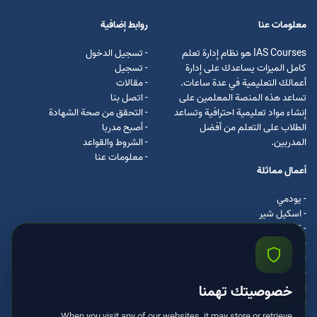
معلومات عنا
روابط إضافية
IAS Courses هو نظام إدارة تعلم
- تسجيل الدخول
كامل الميزات يساعدك على إدارة
- تسجيل
أعمالك التعليمية في عدة ساعات.
- مقالات
تساعد هذه المنصة المعلمين على
- اتصل بنا
إنشاء مواد تعليمية احترافية وتساعد
- التحقق من صحة الشهادة
الطلاب على التعلم من أفضل
- أصبح مدربا
المدربين.
- الشروط والقواعد
- معلومات عنا
أعمال مماثلة
- يودمي
- اسکیل شیر
- كرس ايرا
- لیندا
- اسكيل سفت
- اوداسيتي
ادكس
خصوصيتك تهمنا
- مستر كلس
When you visit any of our websites, it may store or retrieve