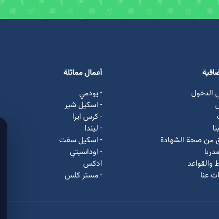
ضافية
أعمال مماثلة
 الدخول
- يودمي
ل
- اسکیل شیر
- كرس ايرا
نا
- لیندا
ق من صحة الشهادة
- اسكيل سفت
دربا
- اوداسيتي
 والقواعد
ادكس
ت عنا
- مستر كلس