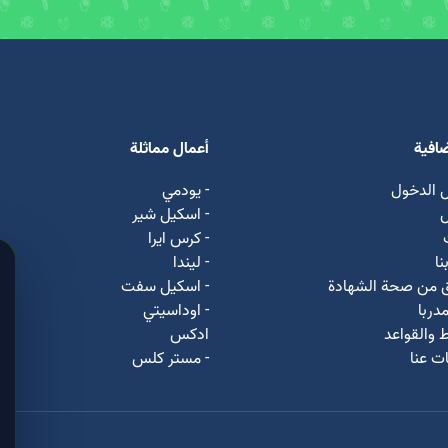
ضافية
أعمال مماثلة
 الدخول
- يودمي
ل
- اسکیل شیر
- كرس ايرا
نا
- لیندا
ق من صحة الشهادة
- اسكيل سفت
دربا
- اوداسيتي
 والقواعد
ادكس
ت عنا
- مستر كلس