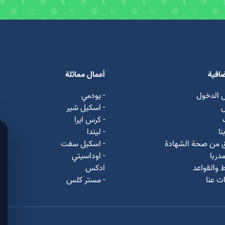
ضافية
أعمال مماثلة
 الدخول
- يودمي
ل
- اسکیل شیر
- كرس ايرا
نا
- لیندا
ق من صحة الشهادة
- اسكيل سفت
دربا
- اوداسيتي
 والقواعد
ادكس
ت عنا
- مستر كلس