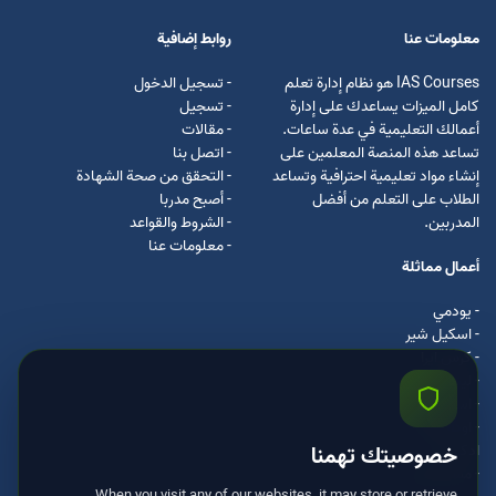
معلومات عنا
روابط إضافية
IAS Courses هو نظام إدارة تعلم
- تسجيل الدخول
كامل الميزات يساعدك على إدارة
- تسجيل
أعمالك التعليمية في عدة ساعات.
- مقالات
تساعد هذه المنصة المعلمين على
- اتصل بنا
إنشاء مواد تعليمية احترافية وتساعد
- التحقق من صحة الشهادة
الطلاب على التعلم من أفضل
- أصبح مدربا
المدربين.
- الشروط والقواعد
- معلومات عنا
أعمال مماثلة
- يودمي
- اسکیل شیر
- كرس ايرا
- لیندا
- اسكيل سفت
- اوداسيتي
ادكس
خصوصيتك تهمنا
- مستر كلس
When you visit any of our websites, it may store or retrieve