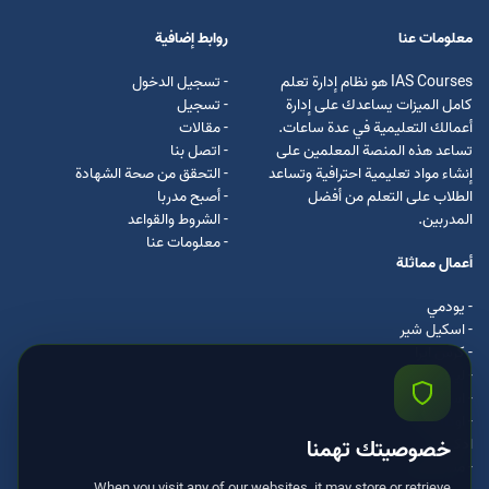
معلومات عنا
روابط إضافية
IAS Courses هو نظام إدارة تعلم
- تسجيل الدخول
كامل الميزات يساعدك على إدارة
- تسجيل
أعمالك التعليمية في عدة ساعات.
- مقالات
تساعد هذه المنصة المعلمين على
- اتصل بنا
إنشاء مواد تعليمية احترافية وتساعد
- التحقق من صحة الشهادة
الطلاب على التعلم من أفضل
- أصبح مدربا
المدربين.
- الشروط والقواعد
- معلومات عنا
أعمال مماثلة
- يودمي
- اسکیل شیر
- كرس ايرا
- لیندا
- اسكيل سفت
- اوداسيتي
ادكس
خصوصيتك تهمنا
- مستر كلس
When you visit any of our websites, it may store or retrieve