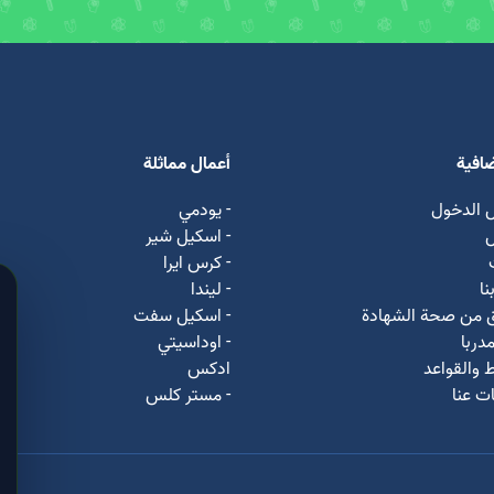
ضافية
أعمال مماثلة
 الدخول
- يودمي
ل
- اسکیل شیر
- كرس ايرا
نا
- لیندا
ق من صحة الشهادة
- اسكيل سفت
دربا
- اوداسيتي
 والقواعد
ادكس
ت عنا
- مستر كلس