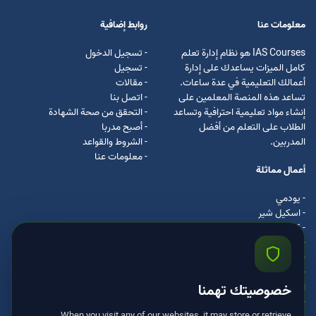
معلومات عنا
روابط إضافية
IAS Courses هو نظام إدارة تعلم
- تسجيل الدخول
كامل الميزات يساعدك على إدارة
- تسجيل
أعمالك التعليمية في عدة ساعات.
- مقالات
تساعد هذه المنصة المعلمين على
- اتصل بنا
إنشاء مواد تعليمية احترافية وتساعد
- التحقق من صحة الشهادة
الطلاب على التعلم من أفضل
- أصبح مدربا
المدربين.
- الشروط والقواعد
- معلومات عنا
أعمال مماثلة
- يودمي
- اسکیل شیر
- كرس ايرا
- لیندا
- اسكيل سفت
- اوداسيتي
ادكس
خصوصيتك تهمنا
- مستر كلس
When you visit any of our websites, it may store or retrieve