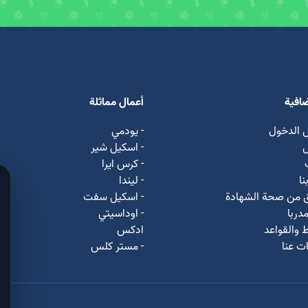
ضافية
أعمال مماثلة
 الدخول
- يودمي
ل
- اسکیل شیر
- كرس ايرا
نا
- لیندا
ق من صحة الشهادة
- اسكيل سفت
دربا
- اوداسيتي
 والقواعد
ادكس
ت عنا
- مستر كلس