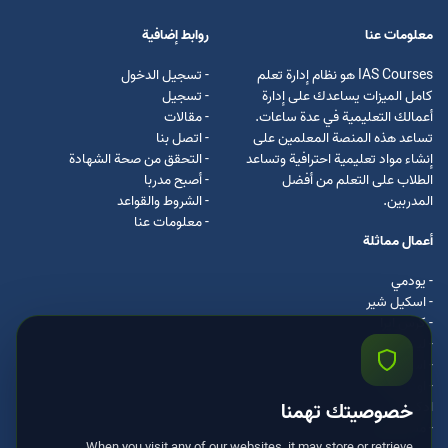
معلومات عنا
روابط إضافية
IAS Courses هو نظام إدارة تعلم
- تسجيل الدخول
كامل الميزات يساعدك على إدارة
- تسجيل
أعمالك التعليمية في عدة ساعات.
- مقالات
تساعد هذه المنصة المعلمين على
- اتصل بنا
إنشاء مواد تعليمية احترافية وتساعد
- التحقق من صحة الشهادة
الطلاب على التعلم من أفضل
- أصبح مدربا
المدربين.
- الشروط والقواعد
- معلومات عنا
أعمال مماثلة
- يودمي
- اسکیل شیر
- كرس ايرا
- لیندا
- اسكيل سفت
- اوداسيتي
ادكس
خصوصيتك تهمنا
- مستر كلس
When you visit any of our websites, it may store or retrieve