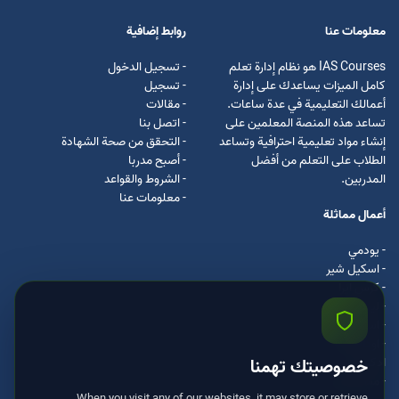
معلومات عنا
روابط إضافية
IAS Courses هو نظام إدارة تعلم
- تسجيل الدخول
كامل الميزات يساعدك على إدارة
- تسجيل
أعمالك التعليمية في عدة ساعات.
- مقالات
تساعد هذه المنصة المعلمين على
- اتصل بنا
إنشاء مواد تعليمية احترافية وتساعد
- التحقق من صحة الشهادة
الطلاب على التعلم من أفضل
- أصبح مدربا
المدربين.
- الشروط والقواعد
- معلومات عنا
أعمال مماثلة
- يودمي
- اسکیل شیر
- كرس ايرا
- لیندا
- اسكيل سفت
- اوداسيتي
ادكس
خصوصيتك تهمنا
- مستر كلس
When you visit any of our websites, it may store or retrieve