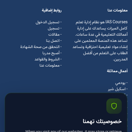
معلومات عنا
روابط إضافية
IAS Courses هو نظام إدارة تعلم
- تسجيل الدخول
كامل الميزات يساعدك على إدارة
- تسجيل
أعمالك التعليمية في عدة ساعات.
- مقالات
تساعد هذه المنصة المعلمين على
- اتصل بنا
إنشاء مواد تعليمية احترافية وتساعد
- التحقق من صحة الشهادة
الطلاب على التعلم من أفضل
- أصبح مدربا
المدربين.
- الشروط والقواعد
- معلومات عنا
أعمال مماثلة
- يودمي
- اسکیل شیر
- كرس ايرا
- لیندا
- اسكيل سفت
- اوداسيتي
ادكس
خصوصيتك تهمنا
- مستر كلس
When you visit any of our websites, it may store or retrieve