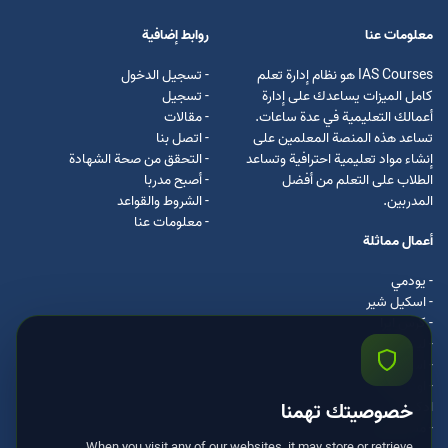
معلومات عنا
روابط إضافية
IAS Courses هو نظام إدارة تعلم
- تسجيل الدخول
كامل الميزات يساعدك على إدارة
- تسجيل
أعمالك التعليمية في عدة ساعات.
- مقالات
تساعد هذه المنصة المعلمين على
- اتصل بنا
إنشاء مواد تعليمية احترافية وتساعد
- التحقق من صحة الشهادة
الطلاب على التعلم من أفضل
- أصبح مدربا
المدربين.
- الشروط والقواعد
- معلومات عنا
أعمال مماثلة
- يودمي
- اسکیل شیر
- كرس ايرا
- لیندا
- اسكيل سفت
- اوداسيتي
ادكس
خصوصيتك تهمنا
- مستر كلس
When you visit any of our websites, it may store or retrieve