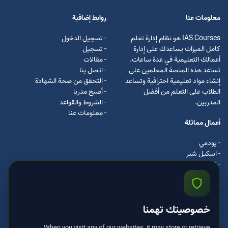
معلومات عنا
روابط إضافية
IAS Courses هو نظام إدارة تعلم
- تسجيل الدخول
كامل الميزات يساعدك على إدارة
- تسجيل
أعمالك التعليمية في عدة ساعات.
- مقالات
تساعد هذه المنصة المعلمين على
- اتصل بنا
إنشاء مواد تعليمية احترافية وتساعد
- التحقق من صحة الشهادة
الطلاب على التعلم من أفضل
- أصبح مدربا
المدربين.
- الشروط والقواعد
- معلومات عنا
أعمال مماثلة
- يودمي
- اسکیل شیر
- كرس ايرا
- لیندا
- اسكيل سفت
- اوداسيتي
ادكس
خصوصيتك تهمنا
- مستر كلس
When you visit any of our websites, it may store or retrieve