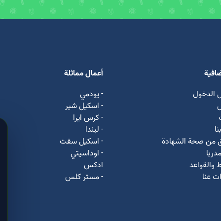
ضافية
أعمال مماثلة
 الدخول
- يودمي
ل
- اسکیل شیر
- كرس ايرا
نا
- لیندا
ق من صحة الشهادة
- اسكيل سفت
دربا
- اوداسيتي
 والقواعد
ادكس
ت عنا
- مستر كلس