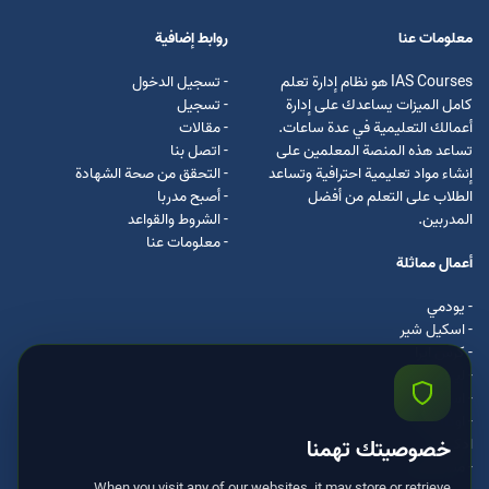
معلومات عنا
روابط إضافية
IAS Courses هو نظام إدارة تعلم
- تسجيل الدخول
كامل الميزات يساعدك على إدارة
- تسجيل
أعمالك التعليمية في عدة ساعات.
- مقالات
تساعد هذه المنصة المعلمين على
- اتصل بنا
إنشاء مواد تعليمية احترافية وتساعد
- التحقق من صحة الشهادة
الطلاب على التعلم من أفضل
- أصبح مدربا
المدربين.
- الشروط والقواعد
- معلومات عنا
أعمال مماثلة
- يودمي
- اسکیل شیر
- كرس ايرا
- لیندا
- اسكيل سفت
- اوداسيتي
ادكس
خصوصيتك تهمنا
- مستر كلس
When you visit any of our websites, it may store or retrieve