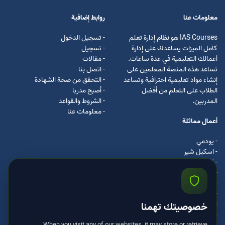
معلومات عنا
روابط إضافية
IAS Courses هو نظام إدارة تعلم
- تسجيل الدخول
كامل الميزات يساعدك على إدارة
- تسجيل
أعمالك التعليمية في عدة ساعات.
- مقالات
تساعد هذه المنصة المعلمين على
- اتصل بنا
إنشاء مواد تعليمية احترافية وتساعد
- التحقق من صحة الشهادة
الطلاب على التعلم من أفضل
- أصبح مدربا
المدربين.
- الشروط والقواعد
- معلومات عنا
أعمال مماثلة
- يودمي
- اسکیل شیر
- كرس ايرا
- لیندا
- اسكيل سفت
- اوداسيتي
ادكس
خصوصيتك تهمنا
- مستر كلس
When you visit any of our websites, it may store or retrieve