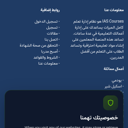
معلومات عنا
روابط إضافية
IAS Courses هو نظام إدارة تعلم
- تسجيل الدخول
كامل الميزات يساعدك على إدارة
- تسجيل
أعمالك التعليمية في عدة ساعات.
- مقالات
تساعد هذه المنصة المعلمين على
- اتصل بنا
إنشاء مواد تعليمية احترافية وتساعد
- التحقق من صحة الشهادة
الطلاب على التعلم من أفضل
- أصبح مدربا
المدربين.
- الشروط والقواعد
- معلومات عنا
أعمال مماثلة
- يودمي
- اسکیل شیر
- كرس ايرا
- لیندا
- اسكيل سفت
- اوداسيتي
ادكس
خصوصيتك تهمنا
- مستر كلس
When you visit any of our websites, it may store or retrieve