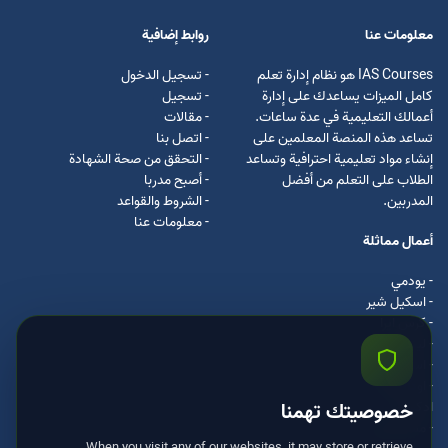
معلومات عنا
روابط إضافية
IAS Courses هو نظام إدارة تعلم
- تسجيل الدخول
كامل الميزات يساعدك على إدارة
- تسجيل
أعمالك التعليمية في عدة ساعات.
- مقالات
تساعد هذه المنصة المعلمين على
- اتصل بنا
إنشاء مواد تعليمية احترافية وتساعد
- التحقق من صحة الشهادة
الطلاب على التعلم من أفضل
- أصبح مدربا
المدربين.
- الشروط والقواعد
- معلومات عنا
أعمال مماثلة
- يودمي
- اسکیل شیر
- كرس ايرا
- لیندا
- اسكيل سفت
- اوداسيتي
ادكس
خصوصيتك تهمنا
- مستر كلس
When you visit any of our websites, it may store or retrieve