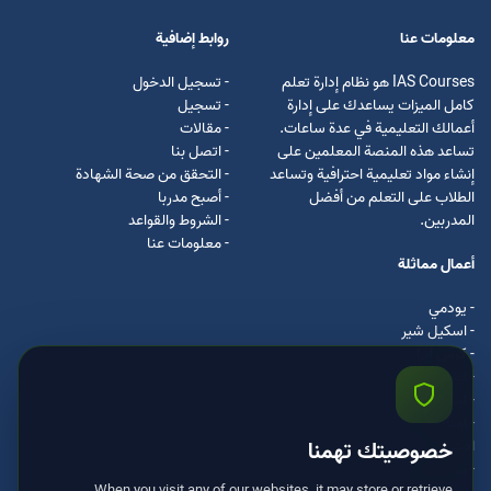
معلومات عنا
روابط إضافية
IAS Courses هو نظام إدارة تعلم
- تسجيل الدخول
كامل الميزات يساعدك على إدارة
- تسجيل
أعمالك التعليمية في عدة ساعات.
- مقالات
تساعد هذه المنصة المعلمين على
- اتصل بنا
إنشاء مواد تعليمية احترافية وتساعد
- التحقق من صحة الشهادة
الطلاب على التعلم من أفضل
- أصبح مدربا
المدربين.
- الشروط والقواعد
- معلومات عنا
أعمال مماثلة
- يودمي
- اسکیل شیر
- كرس ايرا
- لیندا
- اسكيل سفت
- اوداسيتي
ادكس
خصوصيتك تهمنا
- مستر كلس
When you visit any of our websites, it may store or retrieve