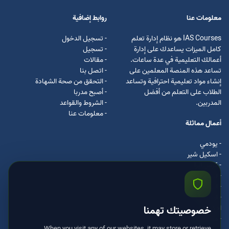
معلومات عنا
روابط إضافية
IAS Courses هو نظام إدارة تعلم
- تسجيل الدخول
كامل الميزات يساعدك على إدارة
- تسجيل
أعمالك التعليمية في عدة ساعات.
- مقالات
تساعد هذه المنصة المعلمين على
- اتصل بنا
إنشاء مواد تعليمية احترافية وتساعد
- التحقق من صحة الشهادة
الطلاب على التعلم من أفضل
- أصبح مدربا
المدربين.
- الشروط والقواعد
- معلومات عنا
أعمال مماثلة
- يودمي
- اسکیل شیر
- كرس ايرا
- لیندا
- اسكيل سفت
- اوداسيتي
ادكس
خصوصيتك تهمنا
- مستر كلس
When you visit any of our websites, it may store or retrieve