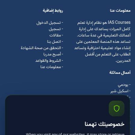
معلومات عنا
روابط إضافية
IAS Courses هو نظام إدارة تعلم
- تسجيل الدخول
كامل الميزات يساعدك على إدارة
- تسجيل
أعمالك التعليمية في عدة ساعات.
- مقالات
تساعد هذه المنصة المعلمين على
- اتصل بنا
إنشاء مواد تعليمية احترافية وتساعد
- التحقق من صحة الشهادة
الطلاب على التعلم من أفضل
- أصبح مدربا
المدربين.
- الشروط والقواعد
- معلومات عنا
أعمال مماثلة
- يودمي
- اسکیل شیر
- كرس ايرا
- لیندا
- اسكيل سفت
- اوداسيتي
ادكس
خصوصيتك تهمنا
- مستر كلس
When you visit any of our websites, it may store or retrieve