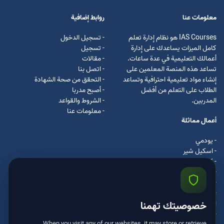
معلومات عنا
روابط إضافية
IAS Courses هو نظام إدارة تعلم
- تسجيل الدخول
كامل الميزات يساعدك على إدارة
- تسجيل
أعمالك التعليمية في عدة ساعات.
- مقالات
تساعد هذه المنصة المعلمين على
- اتصل بنا
إنشاء مواد تعليمية احترافية وتساعد
- التحقق من صحة الشهادة
الطلاب على التعلم من أفضل
- أصبح مدربا
المدربين.
- الشروط والقواعد
- معلومات عنا
أعمال مماثلة
- يودمي
- اسکیل شیر
- كرس ايرا
- لیندا
- اسكيل سفت
- اوداسيتي
ادكس
خصوصيتك تهمنا
- مستر كلس
When you visit any of our websites, it may store or retrieve