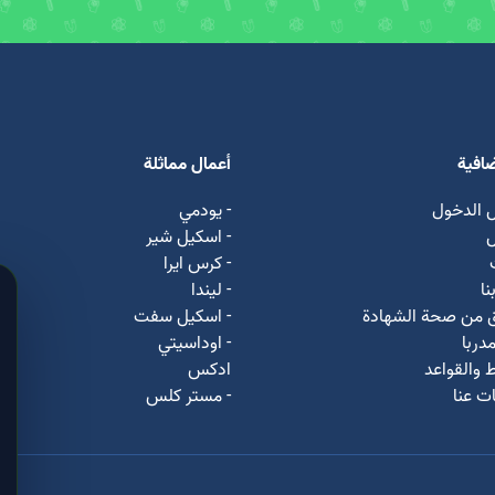
ضافية
أعمال مماثلة
 الدخول
- يودمي
ل
- اسکیل شیر
- كرس ايرا
نا
- لیندا
ق من صحة الشهادة
- اسكيل سفت
دربا
- اوداسيتي
 والقواعد
ادكس
ت عنا
- مستر كلس