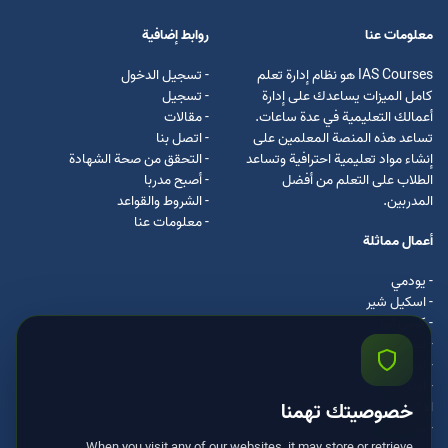
معلومات عنا
روابط إضافية
IAS Courses هو نظام إدارة تعلم
- تسجيل الدخول
كامل الميزات يساعدك على إدارة
- تسجيل
أعمالك التعليمية في عدة ساعات.
- مقالات
تساعد هذه المنصة المعلمين على
- اتصل بنا
إنشاء مواد تعليمية احترافية وتساعد
- التحقق من صحة الشهادة
الطلاب على التعلم من أفضل
- أصبح مدربا
المدربين.
- الشروط والقواعد
- معلومات عنا
أعمال مماثلة
- يودمي
- اسکیل شیر
- كرس ايرا
- لیندا
- اسكيل سفت
- اوداسيتي
ادكس
خصوصيتك تهمنا
- مستر كلس
When you visit any of our websites, it may store or retrieve