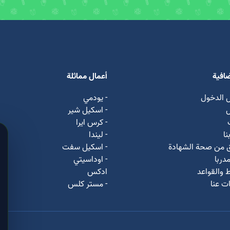
ضافية
أعمال مماثلة
 الدخول
- يودمي
ل
- اسکیل شیر
- كرس ايرا
نا
- لیندا
ق من صحة الشهادة
- اسكيل سفت
دربا
- اوداسيتي
 والقواعد
ادكس
ت عنا
- مستر كلس