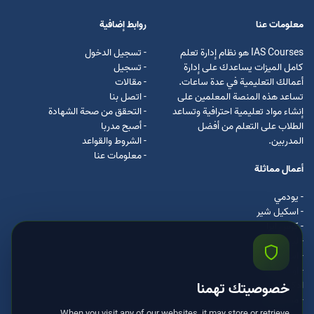
معلومات عنا
روابط إضافية
IAS Courses هو نظام إدارة تعلم
- تسجيل الدخول
كامل الميزات يساعدك على إدارة
- تسجيل
أعمالك التعليمية في عدة ساعات.
- مقالات
تساعد هذه المنصة المعلمين على
- اتصل بنا
إنشاء مواد تعليمية احترافية وتساعد
- التحقق من صحة الشهادة
الطلاب على التعلم من أفضل
- أصبح مدربا
المدربين.
- الشروط والقواعد
- معلومات عنا
أعمال مماثلة
- يودمي
- اسکیل شیر
- كرس ايرا
- لیندا
- اسكيل سفت
- اوداسيتي
ادكس
خصوصيتك تهمنا
- مستر كلس
When you visit any of our websites, it may store or retrieve