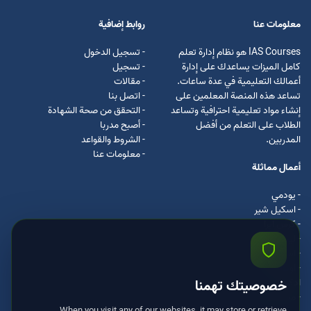
معلومات عنا
روابط إضافية
IAS Courses هو نظام إدارة تعلم
- تسجيل الدخول
كامل الميزات يساعدك على إدارة
- تسجيل
أعمالك التعليمية في عدة ساعات.
- مقالات
تساعد هذه المنصة المعلمين على
- اتصل بنا
إنشاء مواد تعليمية احترافية وتساعد
- التحقق من صحة الشهادة
الطلاب على التعلم من أفضل
- أصبح مدربا
المدربين.
- الشروط والقواعد
- معلومات عنا
أعمال مماثلة
- يودمي
- اسکیل شیر
- كرس ايرا
- لیندا
- اسكيل سفت
- اوداسيتي
ادكس
خصوصيتك تهمنا
- مستر كلس
When you visit any of our websites, it may store or retrieve